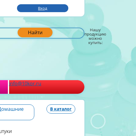
Вход
Нашу
Найти
продукцию
можно
купить:
info@10kor.ru
«Домашние
В каталог