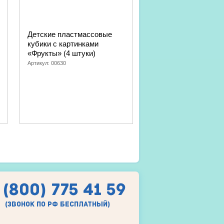
Детские пластмассовые
Магниты «Игрушки» (
кубики с картинками
Серия Магнитные и
«Фрукты» (4 штуки)
Артикул:
04013
Артикул:
00630
 (800) 775 41 59
(звонок по рф бесплатный)