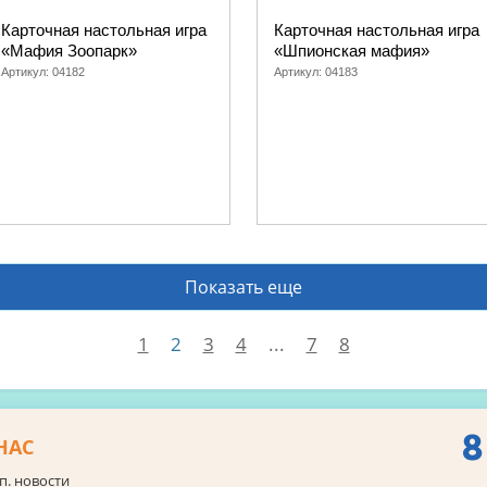
Карточная настольная игра
Карточная настольная игра
«Мафия Зоопарк»
«Шпионская мафия»
Артикул:
04182
Артикул:
04183
Показать еще
1
2
3
4
...
7
8
8
НАС
п. новости