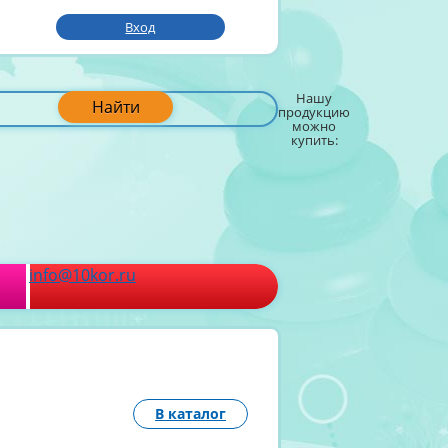
Вход
Нашу
Найти
продукцию
можно
купить:
info@10kor.ru
В каталог