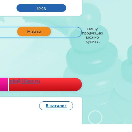
Вход
Нашу
Найти
продукцию
можно
купить:
info@10kor.ru
В каталог