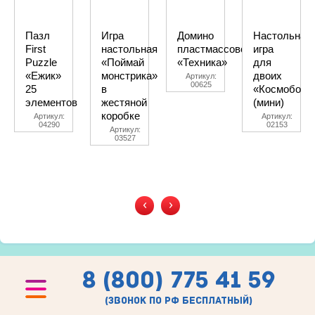
Пазл
Игра
Домино
Настольная
First
настольная
пластмассовое
игра
Puzzle
«Поймай
«Техника»
для
«Ежик»
монстрика»
двоих
Артикул:
00625
25
в
«Космобой»
элементов
жестяной
(мини)
коробке
Артикул:
Артикул:
04290
02153
Артикул:
03527
‹
›
8 (800) 775 41 59
(звонок по рф бесплатный)