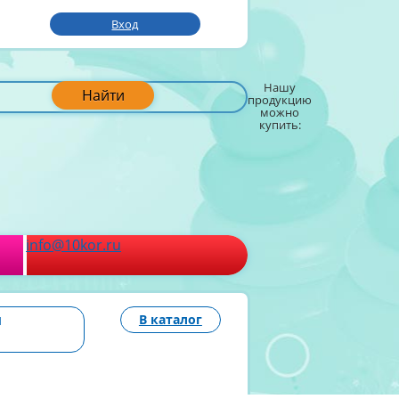
Вход
Нашу
Найти
продукцию
можно
купить:
info@10kor.ru
й
В каталог