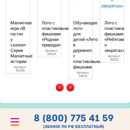
Магнитная
Лото с
Обучающее
Лото с
игра «В
пластиковыми
лото
пластиковы
гостях
фишками
для
фишками
у
«Родная
детей «Лето
«Ребятам
сказки»
природа»
в
о
Серия
деревне»
зверятах»
Артикул:
00624
Магнитные
с
Артикул:
00622
истории
пластиковыми
фишками
Артикул:
04299
Артикул:
04519
‹
›
8 (800) 775 41 59
(звонок по рф бесплатный)