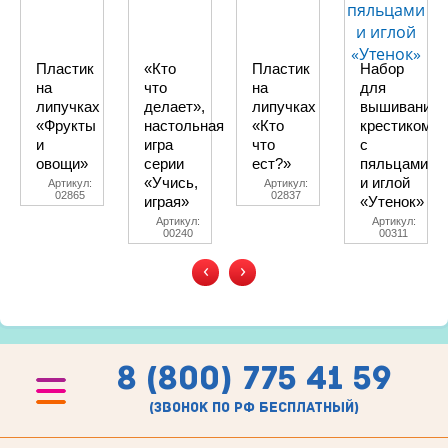
Пластик
«Кто
Пластик
Набор
на
что
на
для
липучках
делает»,
липучках
вышивания
«Фрукты
настольная
«Кто
крестиком
и
игра
что
с
овощи»
серии
ест?»
пяльцами
«Учись,
и иглой
Артикул:
Артикул:
02865
02837
играя»
«Утенок»
Артикул:
Артикул:
00240
00311
‹
›
8 (800) 775 41 59
(звонок по рф бесплатный)