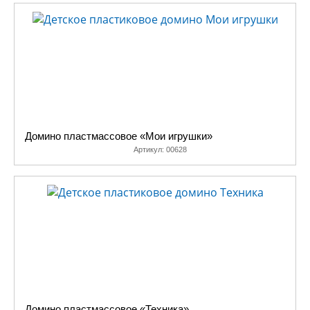
видах домино, и их «основа»
сделана из вспененного
полиэтилена. Фишки очень
легкие, мягкие, легко
сгибаются, но, при этом,
достаточно прочные. Нанести
ими травму себе или
окружающим практически
Домино пластмассовое «Мои игрушки»
невозможно, но и, к сожалению,
Артикул:
00628
громко хлопнуть по столу с
криком «Рыба!» так же не
получится.
Домино пластмассовое «Техника»