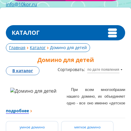
info@10kor.ru
КАТАЛОГ
Главная
Каталог
Домино для детей
Домино для детей
Сортировать:
по дате появления
В каталог
При всем многообразии
нашего домино, их объединяет
одно - все оно именно «детское
домино», предназначено оно
подробнее
для детей и вряд ли с его
помощью можно скоротать
умное домино
мягкое домино
время в заводской раздевалке.