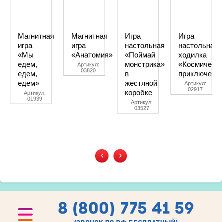
Магнитная
Магнитная
Игра
Игра
игра
игра
настольная
настольная
«Мы
«Анатомия»
«Поймай
ходилка
едем,
монстрика»
«Космическ
Артикул:
03820
едем,
в
приключени
едем»
жестяной
Артикул:
02917
коробке
Артикул:
01939
Артикул:
03527
‹
›
8 (800) 775 41 59