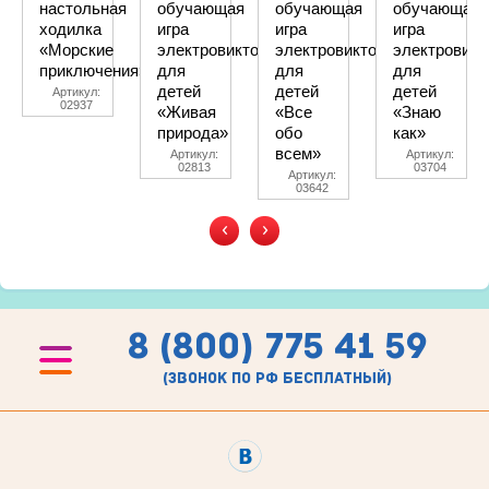
настольная
обучающая
обучающая
обучающая
ходилка
игра
игра
игра
«Морские
электровикторина
электровикторина
электровикт
приключения»
для
для
для
детей
детей
детей
Артикул:
02937
«Живая
«Все
«Знаю
природа»
обо
как»
всем»
Артикул:
Артикул:
02813
03704
Артикул:
03642
‹
›
8 (800) 775 41 59
(звонок по рф бесплатный)