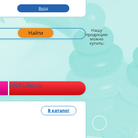
Вход
Нашу
Найти
продукцию
можно
купить:
info@10kor.ru
В каталог