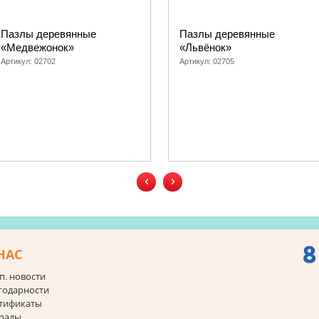
Пазлы деревянные
Пазлы деревянные
«Медвежонок»
«Львёнок»
Артикул:
02702
Артикул:
02705
‹
›
8
НАС
п. новости
годарности
тификаты
рады