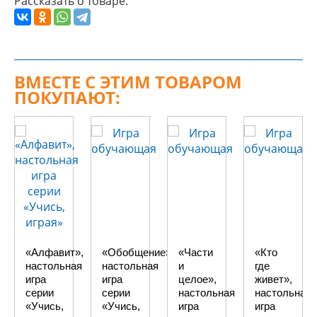
Рассказать о товаре:
ВМЕСТЕ С ЭТИМ ТОВАРОМ
ПОКУПАЮТ:
«Алфавит»,
«Обобщение»,
«Части
«Кто
настольная
настольная
и
где
игра
игра
целое»,
живет»,
серии
серии
настольная
настольная
«Учись,
«Учись,
игра
игра