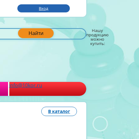
Вход
Нашу
Найти
продукцию
можно
купить:
info@10kor.ru
В каталог