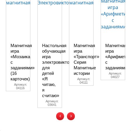
Магнитная
Настольная
Магнитная
Магнитная
игра
обучающая
игра
игра
«Мозаика
игра
«Транспорт»
«Арифметик
с
электровикторина
Серия
с
заданиями»
для
Магнитные
заданиями»
(16
детей
истории
Артикул:
04027
карточек)
«Я
Артикул:
04111
читаю,
Артикул:
04116
я
считаю»
Артикул:
03641
‹
›