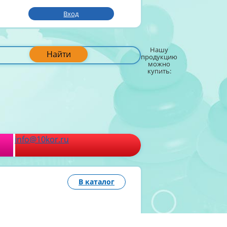
Вход
Нашу
Найти
продукцию
можно
купить:
info@10kor.ru
В каталог