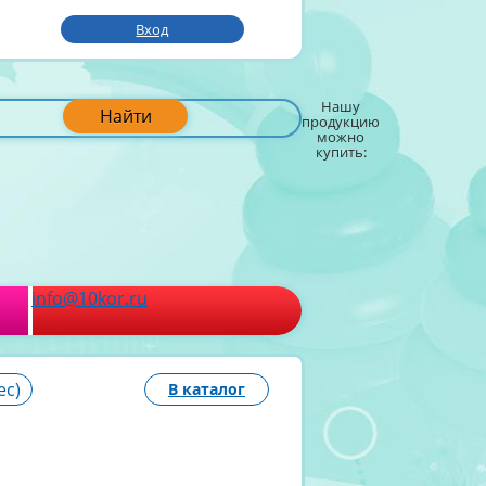
Вход
Нашу
Найти
продукцию
можно
купить:
info@10kor.ru
ес)
В каталог