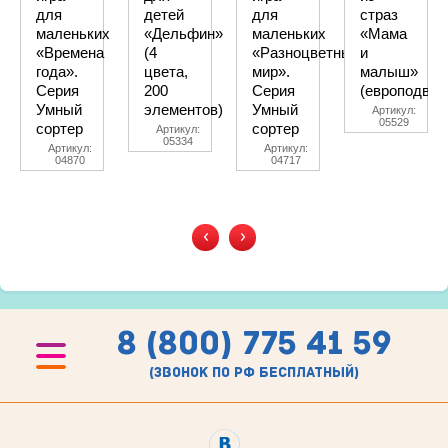
для
детей
для
страз
маленьких
«Дельфин»
маленьких
«Мама
«Времена
(4
«Разноцветный
и
года».
цвета,
мир».
малыш»
Серия
200
Серия
(европодвес
Умный
элементов)
Умный
Артикул:
05529
сортер
сортер
Артикул:
05334
Артикул:
Артикул:
04870
04717
‹
›
8 (800) 775 41 59
(звонок по рф бесплатный)