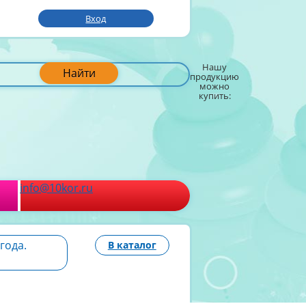
Вход
Нашу
Найти
продукцию
можно
купить:
info@10kor.ru
года.
В каталог