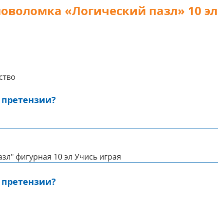
ловоломка «Логический пазл» 10 э
ство
 претензии?
зл" фигурная 10 эл Учись играя
 претензии?