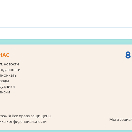
8
НАС
п. новости
годарности
тификаты
рады
рудники
ансии
тво» © Все права защищены.
Мы в социал
тика конфиденциальности