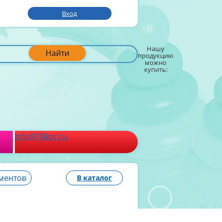
Вход
Нашу
Найти
продукцию
можно
купить:
info@10kor.ru
ементов
В каталог