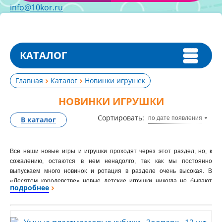
info@10kor.ru
КАТАЛОГ
Главная
Каталог
Новинки игрушек
НОВИНКИ ИГРУШКИ
Сортировать:
по дате появления
В каталог
Все наши новые игры и игрушки проходят через этот раздел, но, к
сожалению, остаются в нем ненадолго, так как мы постоянно
выпускаем много новинок и ротация в разделе очень высокая. В
«Десятом королевстве» новые детские игрушки никогда не бывают
подробнее
«сырыми», многие перед выпуском отыгрываются и доводятся до ума
больше года. Мы делаем то, в чем нуждается рынок, что спрашивают
педагоги и родители.