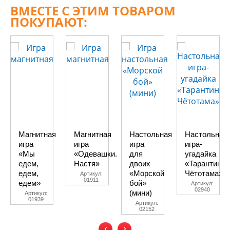
ВМЕСТЕ С ЭТИМ ТОВАРОМ
ПОКУПАЮТ:
Магнитная
Магнитная
Настольная
Настольная
игра
игра
игра
игра-
«Мы
«Одевашки.
для
угадайка
едем,
Настя»
двоих
«Тарантинки
едем,
«Морской
Чётотама»
Артикул:
01911
едем»
бой»
Артикул:
02940
(мини)
Артикул:
01939
Артикул:
02152
‹
›