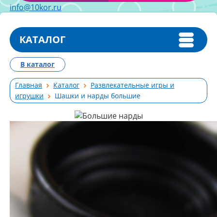
info@10kor.ru
КАТАЛОГ
В каталог
Главная
Каталог
Развлекательные игры и
игрушки
Шашки и нарды большие