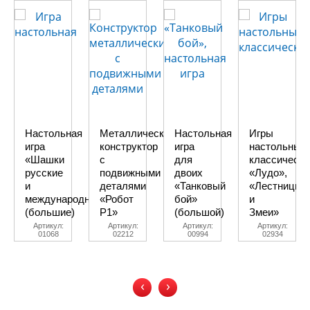
Настольная
Металлический
Настольная
Игры
игра
конструктор
игра
настольные
«Шашки
с
для
классически
русские
подвижными
двоих
«Лудо»,
и
деталями
«Танковый
«Лестницы
международные»
«Робот
бой»
и
(большие)
Р1»
(большой)
Змеи»
Артикул:
Артикул:
Артикул:
Артикул:
01068
02212
00994
02934
‹
›