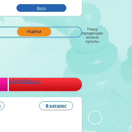
Вход
Нашу
Найти
продукцию
можно
купить:
info@10kor.ru
s
В каталог