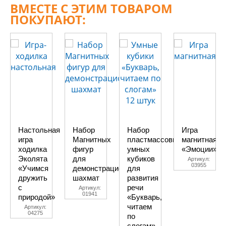
ВМЕСТЕ С ЭТИМ ТОВАРОМ
ПОКУПАЮТ:
Настольная
Набор
Набор
Игра
игра
Магнитных
пластмассовых
магнитная
ходилка
фигур
умных
«Эмоции»
Эколята
для
кубиков
Артикул:
03955
«Учимся
демонстрационных
для
дружить
шахмат
развития
с
речи
Артикул:
01941
природой»
«Букварь,
читаем
Артикул:
04275
по
слогам»