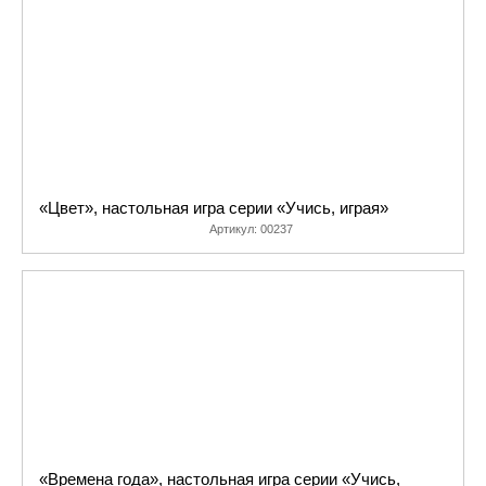
представляет собой целый
дидактический комплекс,
охватывающий все темы, с которыми
необходимо познакомить ребенка в
возрасте от 3 до 6 лет.
Все развивающие игры данной серии
можно использовать дома или в
детском саду, как для занятий с
«Цвет», настольная игра серии «Учись, играя»
одним малышом, так и с группой от 2
Артикул:
00237
до 10 человек. Игры помогают не
только изучить материал, но и
закрепить его с помощью
индивидуальных проверочных занятий
или веселой групповой игры в
дидактическое лото, а пазловые
замочки потренируют мелкую
моторику пальцев рук.
Игры серии «Учись, играя!»
соответствуют программам
«Времена года», настольная игра серии «Учись,