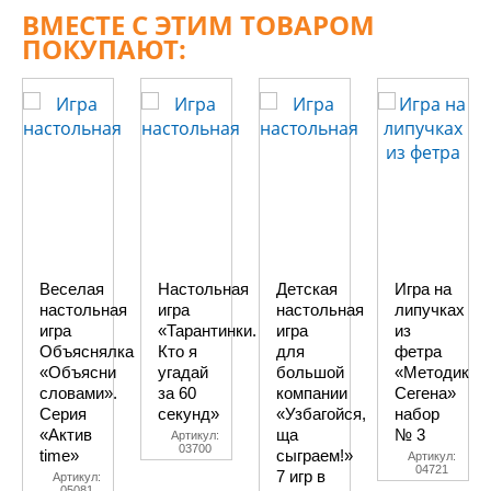
ВМЕСТЕ С ЭТИМ ТОВАРОМ
ПОКУПАЮТ:
Веселая
Настольная
Детская
Игра на
настольная
игра
настольная
липучках
игра
«Тарантинки.
игра
из
Объяснялка
Кто я
для
фетра
«Объясни
угадай
большой
«Методика
словами».
за 60
компании
Сегена»
Серия
секунд»
«Узбагойся,
набор
«Актив
ща
№ 3
Артикул:
03700
time»
сыграем!»
Артикул:
04721
7 игр в
Артикул:
05081