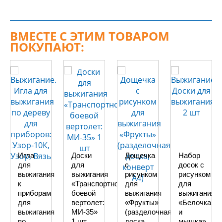
ВМЕСТЕ С ЭТИМ ТОВАРОМ
ПОКУПАЮТ:
Игла
Доски
Дощечка
Набор
для
для
с
досок с
выжигания
выжигания
рисунком
рисунком
к
«Транспортно-
для
для
приборам
боевой
выжигания
выжигания
для
вертолет:
«Фрукты»
«Белочка
выжигания
МИ-35»
(разделочная
и
по
1 шт
доска,
мышка»