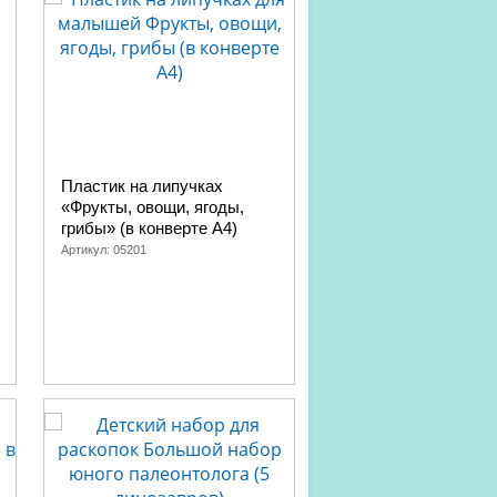
Пластик на липучках
Развивающая насто
«Фрукты, овощи, ягоды,
игра «Прочти-забер
грибы» (в конверте A4)
Артикул:
04830
Артикул:
05201