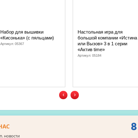
Набор для вышивки
Настольная игра для
«Кисонька» (с пяльцами)
большой компании «Истина
или Вызов» 3 в 1 серии
Артикул:
05367
«Актив time»
Артикул:
05184
‹
›
8
НАС
п. новости