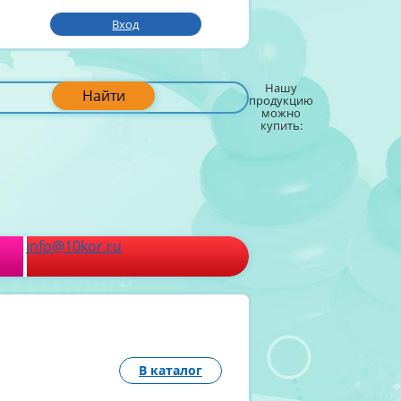
Вход
Нашу
Найти
продукцию
можно
купить:
info@10kor.ru
В каталог