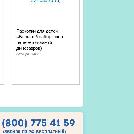
Раскопки для детей
Раскопки для детей
«Большой набор юного
юного палеонтолога»
палеонтолога» (5
динозавра, светятся
динозавров)
темноте)
Артикул:
05088
Артикул:
05087
 (800) 775 41 59
(звонок по рф бесплатный)