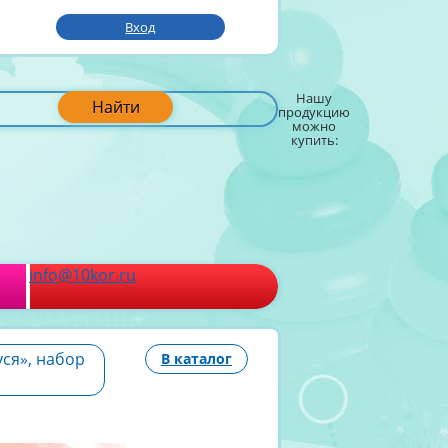
Вход
Нашу
Найти
продукцию
можно
купить:
info@10kor.ru
ся», набор
В каталог