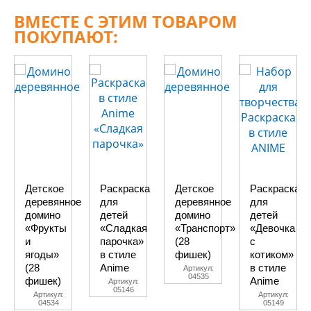
ВМЕСТЕ С ЭТИМ ТОВАРОМ
ПОКУПАЮТ:
Детское
Раскраска
Детское
Раскраска
деревянное
для
деревянное
для
домино
детей
домино
детей
«Фрукты
«Сладкая
«Транспорт»
«Девочка
и
парочка»
(28
с
ягоды»
в стиле
фишек)
котиком»
(28
Anime
в стиле
Артикул:
04535
фишек)
Anime
Артикул:
05146
Артикул:
Артикул:
04534
05149