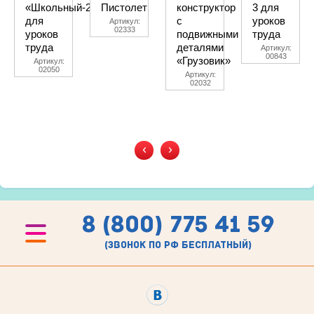
«Школьный-2»
Пистолет
конструктор
3 для
для
с
уроков
Артикул:
02333
уроков
подвижными
труда
труда
деталями
Артикул:
00843
«Грузовик»
Артикул:
02050
Артикул:
02032
‹
›
8 (800) 775 41 59
(звонок по рф бесплатный)