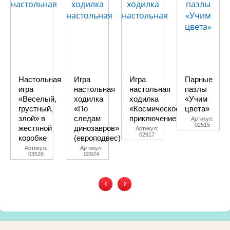
Настольная
Игра
Игра
Парные
игра
настольная
настольная
пазлы
«Веселый,
ходилка
ходилка
«Учим
грустный,
«По
«Космическое
цвета»
злой» в
следам
приключение»
Артикул:
02515
жестяной
динозавров»
Артикул:
02917
коробке
(европодвес)
Артикул:
Артикул:
03526
02924
‹
›