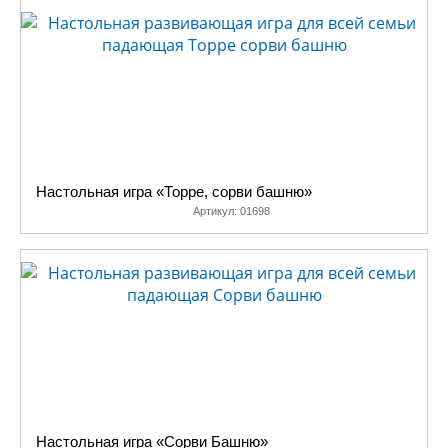
игры для компании, причем
каждая игра рассчитана на
количество участников от
двух человек, поэтому в
дальнейшем дети смогут
играть в нее как
самостоятельно, так и вместе
с вами. Например, такая игра
Настольная игра «Торре, сорви башню»
как твистер, порадует как
Артикул:
01698
детей, так и взрослых. Она
отлично подходит для
подвижных деток, ее правила
очень простые, но при этом
она веселая и забавная. А
если вам хочется тишины и
спокойствия, то вы можете
предложить своим гостям
такие игры как «Падающая
башня», всем известное
Настольная игра «Сорви Башню»