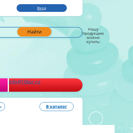
Вход
Нашу
Найти
продукцию
можно
купить:
info@10kor.ru
»
В каталог