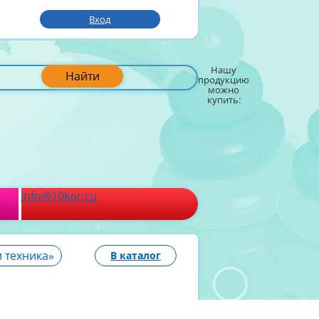
Вход
Нашу
Найти
продукцию
можно
купить:
info@10kor.ru
 техника»
В каталог