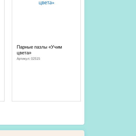
Парные пазлы «Учим
Магниты «Фрукты»
цвета»
Артикул:
02708
Артикул:
02515