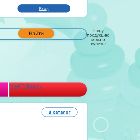
Вход
Нашу
Найти
продукцию
можно
купить:
info@10kor.ru
В каталог