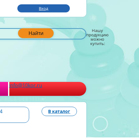
Вход
Нашу
Найти
продукцию
можно
купить:
info@10kor.ru
4
В каталог