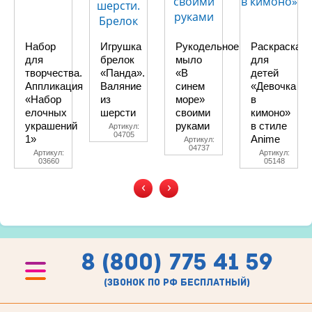
Набор
Игрушка
Рукодельное
Раскраска
для
брелок
мыло
для
творчества.
«Панда».
«В
детей
Аппликация
Валяние
синем
«Девочка
«Набор
из
море»
в
елочных
шерсти
своими
кимоно»
украшений
руками
в стиле
Артикул:
04705
1»
Anime
Артикул:
04737
Артикул:
Артикул:
03660
05148
‹
›
8 (800) 775 41 59
(звонок по рф бесплатный)