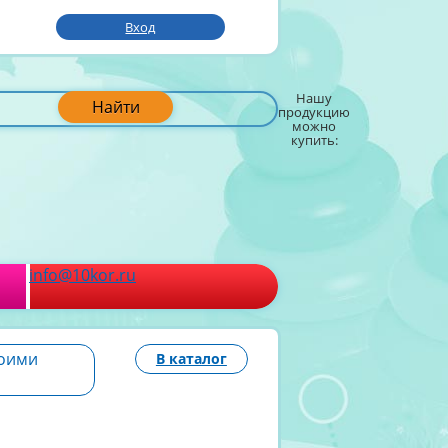
Вход
Нашу
Найти
продукцию
можно
купить:
info@10kor.ru
воими
В каталог