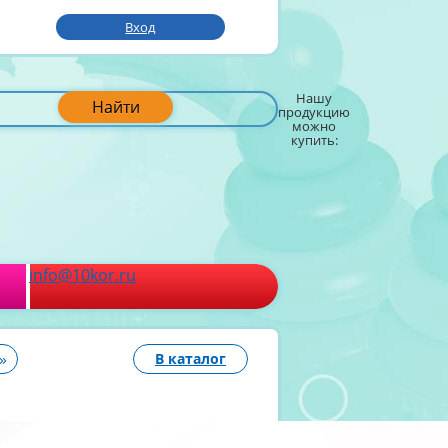
Вход
Нашу
Найти
продукцию
можно
купить:
info@10kor.ru
»
В каталог