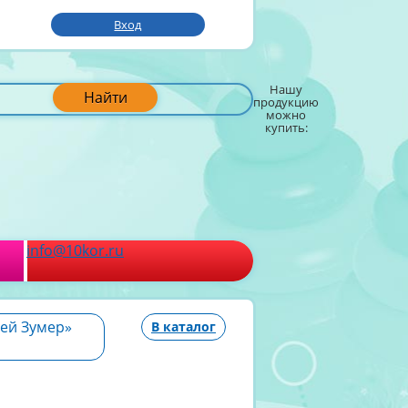
Вход
Нашу
Найти
продукцию
можно
купить:
info@10kor.ru
ей Зумер»
В каталог