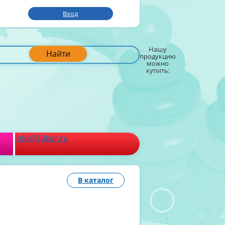
Вход
Нашу
Найти
продукцию
можно
купить:
info@10kor.ru
В каталог