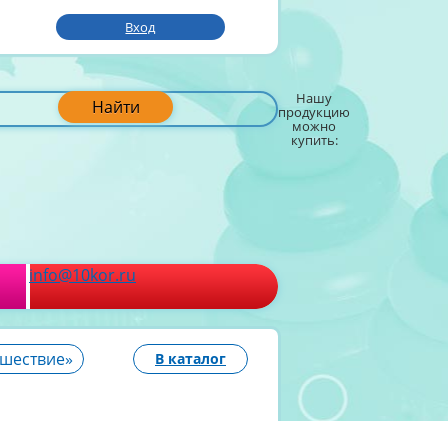
Вход
Нашу
Найти
продукцию
можно
купить:
info@10kor.ru
ешествие»
В каталог