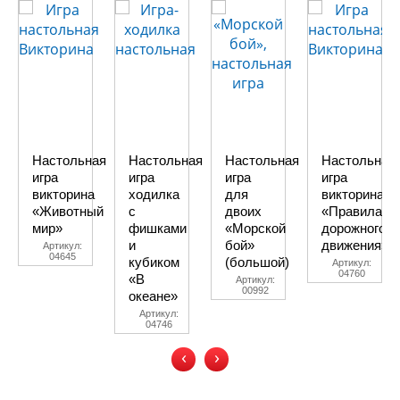
Настольная
Настольная
Настольная
Настольная
игра
игра
игра
игра
викторина
ходилка
для
викторина
«Животный
с
двоих
«Правила
мир»
фишками
«Морской
дорожного
и
бой»
движения»
Артикул:
04645
кубиком
(большой)
Артикул:
04760
«В
Артикул:
00992
океане»
Артикул:
04746
‹
›