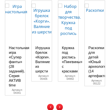
Настольная
Игрушка
Кружка
Раскопки
игра
брелок
под
для
«Супер
«Корги».
роспись
детей
фанты»
Валяние
«Пингвины»
«Юный
(28
из
с
археолог»
заданий).
шерсти
красками
(14
Серия
артефактов)
Артикул:
Артикул:
05406
04992
АКТИВ
Артикул:
05122
time
Артикул:
04341
‹
›