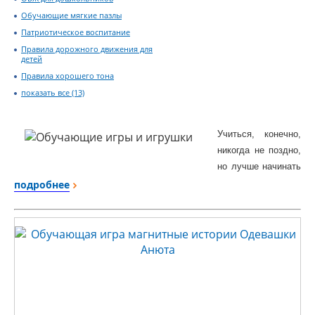
Обучающие мягкие пазлы
Патриотическое воспитание
Правила дорожного движения для
детей
Правила хорошего тона
показать все (13)
Учиться, конечно,
никогда не поздно,
но лучше начинать
как можно раньше.
подробнее
Правда, чем
меньше ребенок,
тем труднее
проводить с ним
занятия, подчас
нужны
специальные
педагогические