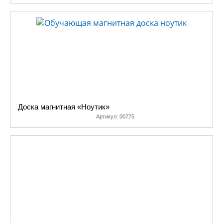
поэтому вы можете
быстро подобрать
то, что нужно
вашему малышу.
К сожалению,
обучающую игру
не отдашь ребенку,
как машинку: «На,
играй!»,
Доска магнитная «Ноутик»
обучающие игры
Артикул:
00775
для детей требуют
участия в игре
взрослого или
контроля с его
стороны.
В разделе
«Поддержка»
можно
восстановить