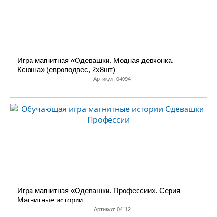
опытными
методистами,
педагогами и
психологами,
имеют подробные
инструкции и
Игра магнитная «Одевашки. Модная девчонка.
Ксюша» (европодвес, 2х8шт)
методики,
Артикул:
04094
отыграны в
детских садах и
игровых клубах.
Все, что требуется
- желание и
немного времени
для игры с
ребенком. Из
аннотации можно
узнать, чему учит
Игра магнитная «Одевашки. Профессии». Серия
и какие навыки
Магнитные истории
развивает каждая
Артикул:
04112
«обучалка»,