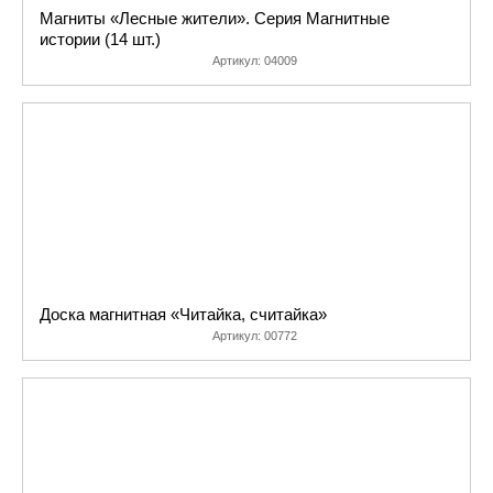
инструкции и
Магниты «Лесные жители». Серия Магнитные
правила к любой
истории (14 шт.)
выпущенной когда-
Артикул:
04009
либо нами
обучающей и
развивающей игре.
Доска магнитная «Читайка, считайка»
Артикул:
00772