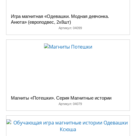
знания и, может
даже
Игра магнитная «Одевашки. Модная девчонка.
педагогический
Анюта» (европодвес, 2х8шт)
талант. А что
Артикул:
04099
делать тем, кто
любит своих
детей, хочет с
ними заниматься,
имеет на это
время, но не имеет
специальных
знаний?
На помощь
приходят
Магниты «Потешки». Серия Магнитные истории
обучающие игры
Артикул:
04079
для детей,
«обучалки». Как
правило, они
написаны