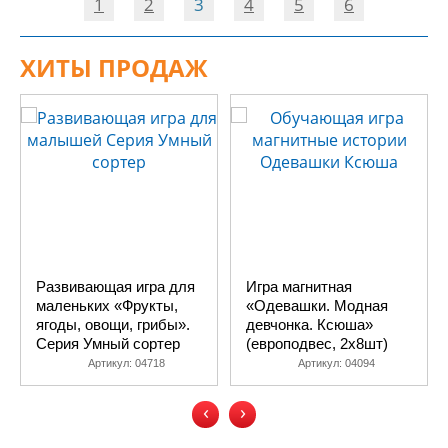
1
2
3
4
5
6
ХИТЫ ПРОДАЖ
Развивающая игра для
Игра магнитная
маленьких «Фрукты,
«Одевашки. Модная
ягоды, овощи, грибы».
девчонка. Ксюша»
Серия Умный сортер
(европодвес, 2х8шт)
Артикул:
04718
Артикул:
04094
‹
›