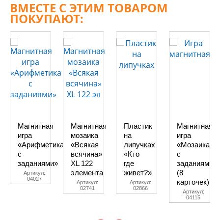
ВМЕСТЕ С ЭТИМ ТОВАРОМ
ПОКУПАЮТ:
Магнитная
Магнитная
Пластик
Магнитная
игра
мозаика
на
игра
«Арифметика
«Всякая
липучках
«Мозаика
с
всячина»
«Кто
с
заданиями»
XL 122
где
заданиями»
элемента
живет?»
(8
Артикул:
04027
карточек)
Артикул:
Артикул:
02741
02866
Артикул:
04115