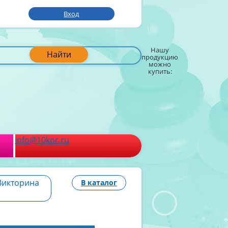
Вход
Нашу
Найти
продукцию
можно
купить:
info@10kor.ru
Викторина
В каталог