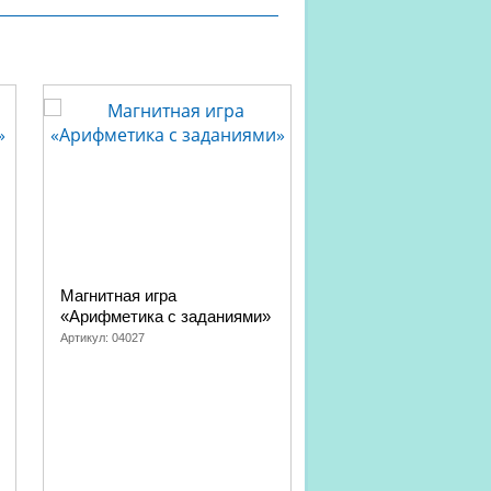
Магнитная игра
«Профессии», наст
«Арифметика с заданиями»
игра серии «Учись, 
Артикул:
04027
Артикул:
00055