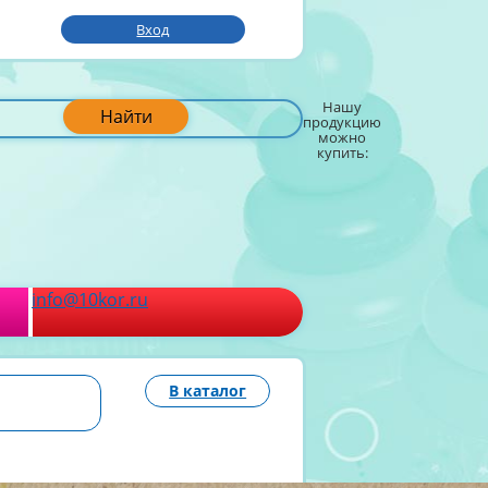
Вход
Нашу
Найти
продукцию
можно
купить:
info@10kor.ru
В каталог