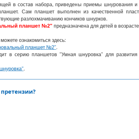
дящей в состав набора, приведены приемы шнурования и
планшет. Сам планшет выполнен из качественной плас
ствующие разлохмачиванию кончиков шнурков.
альный планшет №2"
предназначена для детей в возрасте 
можете ознакомиться здесь:
ровальный планшет №2"
.
ит в серию планшетов "Умная шнуровка" для развития
 шнуровка"
.
 претензии?