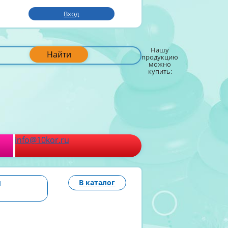
Вход
Нашу
Найти
продукцию
можно
купить:
info@10kor.ru
й
В каталог